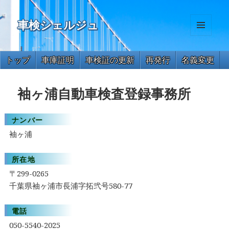
車検シェルジュ
メニュ
ーとウ
ィジェ
トップ
車庫証明
車検証の更新
再発行
名義変更
ット
住所変更
氏名変更
一時抹消
解体届出
永久抹消
袖ヶ浦自動車検査登録事務所
ナンバー
袖ヶ浦
所在地
〒299-0265
千葉県袖ヶ浦市長浦字拓弐号580-77
電話
050-5540-2025