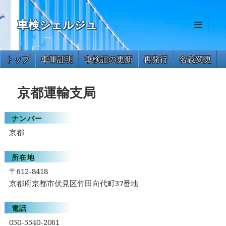
車検シェルジュ
メニュ
ーとウ
ィジェ
トップ
車庫証明
車検証の更新
再発行
名義変更
ット
住所変更
氏名変更
一時抹消
解体届出
永久抹消
京都運輸支局
ナンバー
京都
所在地
〒612-8418
京都府京都市伏見区竹田向代町37番地
電話
050-5540-2061