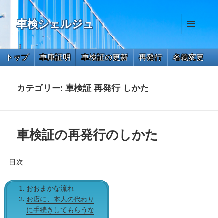
車検シェルジュ
メニュ
ーとウ
ィジェ
トップ
車庫証明
車検証の更新
再発行
名義変更
ット
住所変更
氏名変更
一時抹消
解体届出
永久抹消
カテゴリー:
車検証 再発行 しかた
車検証の再発行のしかた
目次
おおまかな流れ
お店に、本人の代わり
に手続きしてもらうな