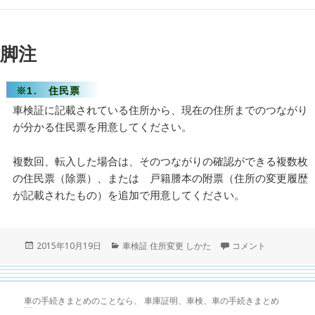
脚注
※1.
住民票
車検証に記載されている住所から、現在の住所までのつながり
が分かる住民票を用意してください。
複数回、転入した場合は、そのつながりの確認ができる複数枚
の住民票（除票）、または 戸籍謄本の附票（住所の変更履歴
が記載されたもの）を追加で用意してください。
投
カ
車検証の住所変更の
2015年10月19日
車検証 住所変更 しかた
コメント
稿
テ
日:
ゴ
リ
ー
車の手続きまとめのことなら、 車庫証明、車検、車の手続きまとめ
GT-R 買取
トヨタ86 買取