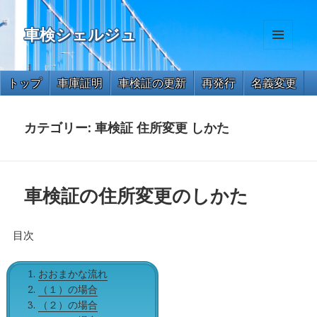
車検シェルジュ
メニュ
ーとウ
ィジェ
トップ
車庫証明
車検証の更新
再発行
名義変更
ット
住所変更
氏名変更
一時抹消
解体届出
永久抹消
カテゴリー:
車検証 住所変更 しかた
車検証の住所変更のしかた
目次
おおまかな流れ
（１）の場合
（２）の場合